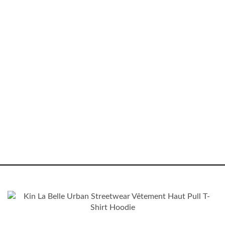
ENFANTS DE KINSHASA
Hoodie Unisexe “Enfants
de Kinshasa”
55.00
€