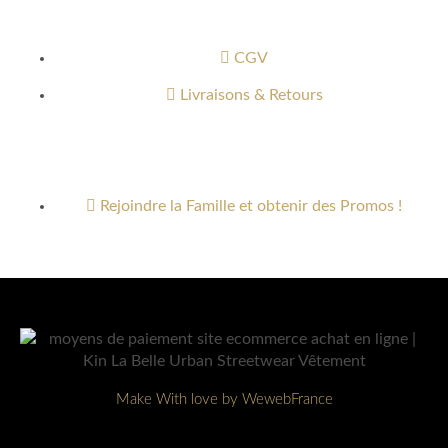
Informations
CGV
Livraisons & Retours
Newsletter
Rejoindre la Famille et obtenir des Promos !
Make With love by WewebFrance