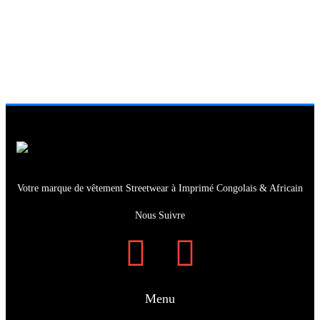
REINE
Hoodie Unisexe “Reine”
55.00
€
Votre marque de vêtement Streetwear à Imprimé Congolais & Africain
Nous Suivre
Menu