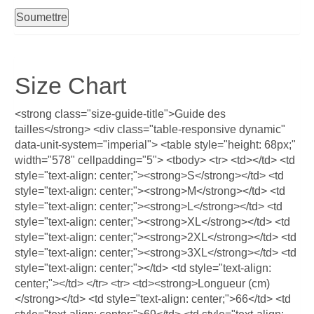
Size Chart
<strong class="size-guide-title">Guide des
tailles</strong> <div class="table-responsive dynamic"
data-unit-system="imperial"> <table style="height: 68px;"
width="578" cellpadding="5"> <tbody> <tr> <td></td> <td
style="text-align: center;"><strong>S</strong></td> <td
style="text-align: center;"><strong>M</strong></td> <td
style="text-align: center;"><strong>L</strong></td> <td
style="text-align: center;"><strong>XL</strong></td> <td
style="text-align: center;"><strong>2XL</strong></td> <td
style="text-align: center;"><strong>3XL</strong></td> <td
style="text-align: center;"></td> <td style="text-align:
center;"></td> </tr> <tr> <td><strong>Longueur (cm)
</strong></td> <td style="text-align: center;">66</td> <td