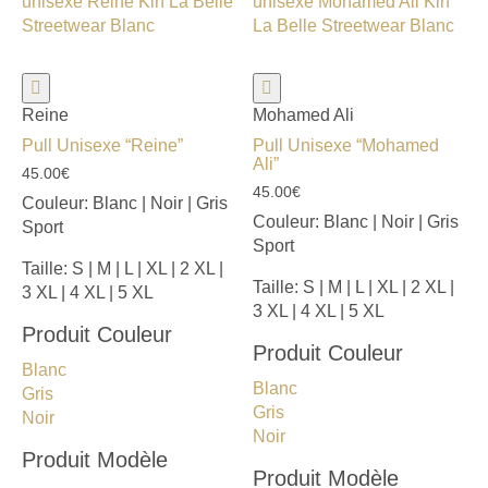
Reine
Mohamed Ali
Pull Unisexe “Reine”
Pull Unisexe “Mohamed
Ali”
45.00
€
45.00
€
Couleur:
Blanc | Noir | Gris
Couleur:
Blanc | Noir | Gris
Sport
Sport
Taille:
S | M | L | XL | 2 XL |
Taille:
S | M | L | XL | 2 XL |
3 XL | 4 XL | 5 XL
3 XL | 4 XL | 5 XL
Produit Couleur
Produit Couleur
Blanc
Blanc
Gris
Gris
Noir
Noir
Produit Modèle
Produit Modèle