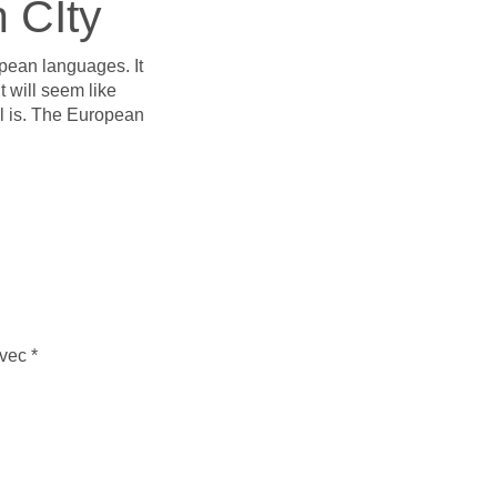
 CIty
pean languages. It
t will seem like
al is. The European
avec
*