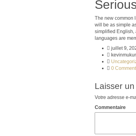
Serious
The new common lan
will be as simple as
simplified English,
languages are memb
juillet 9, 20
kevinmuku
Uncategori
0 Comment
Laisser u
Votre adresse e-ma
Commentaire