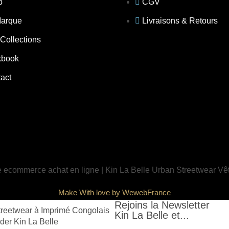
p
CGV
Marque
Livraisons & Retours
Collections
kbook
act
Make With love by WewebFrance
Rejoins la Newsletter
Kin La Belle et...