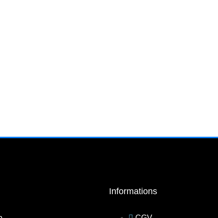
MOHAMED ALI
Hoodie Unisexe “Mohamed Ali”
55.00
€
Informations
p
CGV