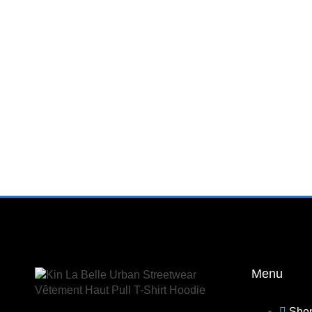
LES DANDYS
Hoodie Unisexe “Les Dandys »
55.00
€
REINE
Hoodie Unisexe “Reine”
55.00
€
Menu
Sho