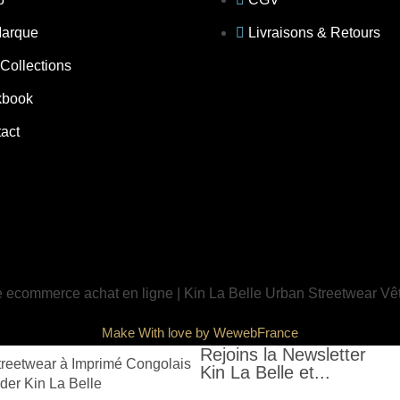
Marque
Livraisons & Retours
Collections
kbook
act
Make With love by WewebFrance
Rejoins la Newsletter
Kin La Belle et...