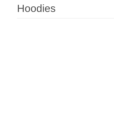
Hoodies
CAN 2025
AIR FORCE 1 CUSTOM « KIN LA BELLE » — SNEAP
380.00
€
FREE CONGO