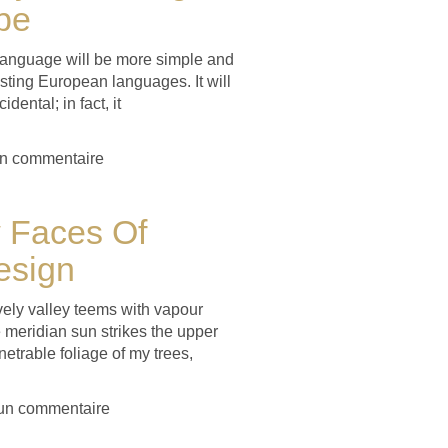
pe
nguage will be more simple and
isting European languages. It will
dental; in fact, it
n commentaire
 Faces Of
esign
vely valley teems with vapour
 meridian sun strikes the upper
netrable foliage of my trees,
un commentaire