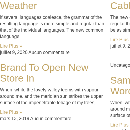
Weather
Cabl
If several languages coalesce, the grammar of the
The new 
resulting language is more simple and regular than
regular t
that of the individual languages. The new common
be as simp
language
Lire Plus
Lire Plus »
juillet 9,
juillet 9, 2020
Aucun commentaire
Brand To Open New
Uncatego
Store In
Samu
Wor
When, while the lovely valley teems with vapour
around me, and the meridian sun strikes the upper
surface of the impenetrable foliage of my trees,
When, whi
around me
Lire Plus »
surface o
mars 13, 2019
Aucun commentaire
Lire Plus