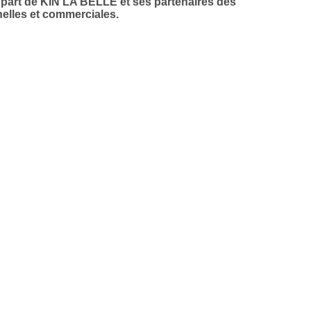
a part de KIN LA BELLE et ses partenaires des
elles et commerciales.