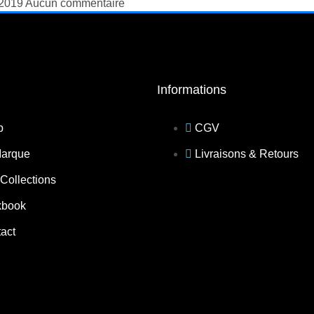
 2019
Aucun commentaire
Informations
p
CGV
Marque
Livraisons & Retours
Collections
kbook
act