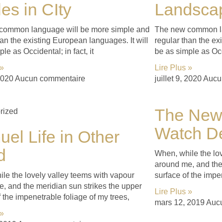
es in CIty
Landsca
common language will be more simple and
The new common la
han the existing European languages. It will
regular than the ex
le as Occidental; in fact, it
be as simple as Occi
 »
Lire Plus »
 2020
Aucun commentaire
juillet 9, 2020
Aucu
The New
rized
Watch D
el Life in Other
d
When, while the lo
around me, and the
le the lovely valley teems with vapour
surface of the impe
, and the meridian sun strikes the upper
Lire Plus »
f the impenetrable foliage of my trees,
mars 12, 2019
Auc
 »